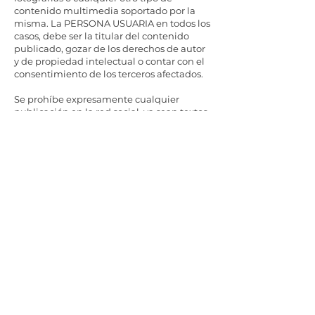
contenido multimedia soportado por la
misma. La PERSONA USUARIA en todos los
casos, debe ser la titular del contenido
publicado, gozar de los derechos de autor
y de propiedad intelectual o contar con el
consentimiento de los terceros afectados.
Se prohíbe expresamente cualquier
publicación en la red social, ya sean textos,
gráficos, fotografías, vídeos, etc.
que atenten o sean susceptibles de
atentar contra la moral, la ética, el buen
gusto o el decoro, y/o que infrinjan, violen
o quebranten los derechos de propiedad
intelectual o industrial, el derecho a la
imagen o la Ley. No se tolerarán
comentarios o contenido ofensivo,
difamatorio, ilegal o inapropiado en los
perfiles de la empresa. La Empresa se
reserva el derecho de eliminar dichos
comentarios o contenido y bloquear a los
usuarios responsables.
En estos casos, el RESPONSABLE se
reserva el derecho a retirar de inmediato el
contenido, sin comunicación previa,